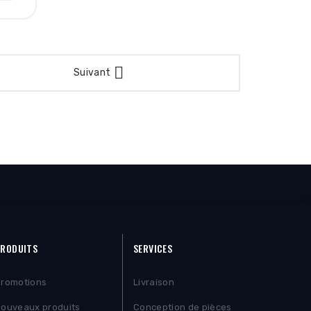

Suivant
RODUITS
SERVICES
romotions
Livraison
ouveaux produits
Conception de pièces