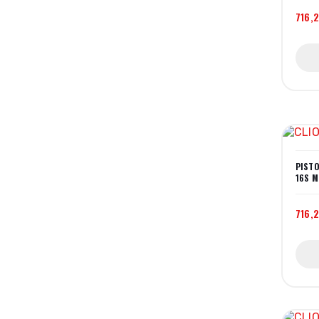
716,
PISTO
16S M
716,