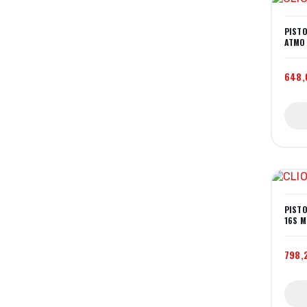
PISTO
ATMO
648,
PISTO
16S M
798,