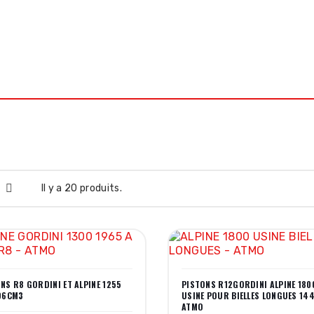
 MOTO ROUTE
PIÈCES MOTO OFFROAD
HUILES MOTUL
ATELIE
Il y a 20 produits.
NS R8 GORDINI ET ALPINE 1255
PISTONS R12GORDINI ALPINE 180
96CM3
USINE POUR BIELLES LONGUES 14
ATMO