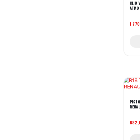
CLIO 
ATMO
1 770
PISTO
RENA
682,