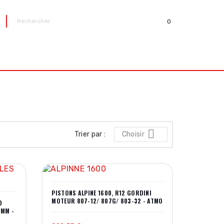
0
R

Trier par :
Choisir
PISTONS ALPINE 1600, R12 GORDINI
MOTEUR 807-12/ 807G/ 803-32 - ATMO
0
4MM -