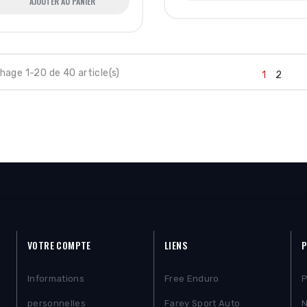
AJOUTER AU PANIER
hage 1-20 de 40 article(s)
1
2
VOTRE COMPTE
LIENS
P
Informations
Free Enduro
P
personnelles
Farey Sport Auto
N