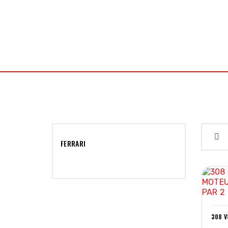
J2L Meca Concept
PIÈCES AUTO RACING
PIÈCES
FERRARI
308 V