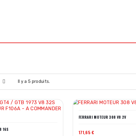
 MOTO ROUTE
PIÈCES MOTO OFFROAD
HUILES MOTUL
ATELIE
Il y a 5 produits.
FERRARI MOTEUR 308 V8 2V
8 16S
171,65 €