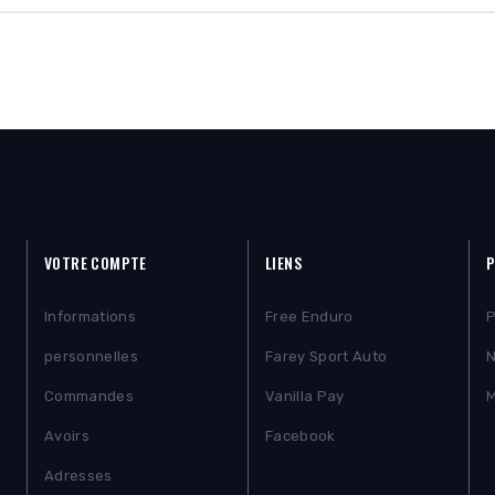
VOTRE COMPTE
LIENS
P
Informations
Free Enduro
P
personnelles
Farey Sport Auto
N
Commandes
Vanilla Pay
M
Avoirs
Facebook
Adresses