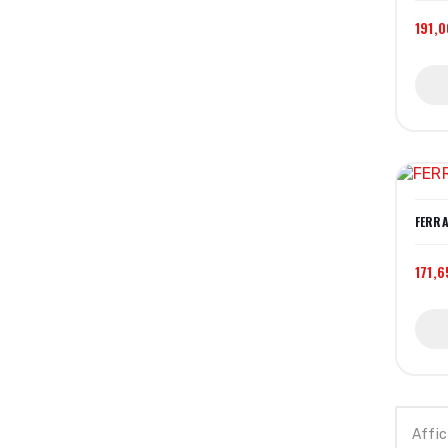
191,0
FERRA
171,6
Affic