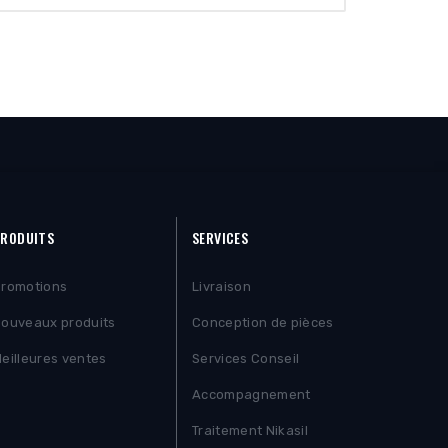
RODUITS
SERVICES
romotions
Livraison
ouveaux produits
Conception de pièces
eilleures ventes
Services Conseil
Accompagnement
Traitement Nikasil