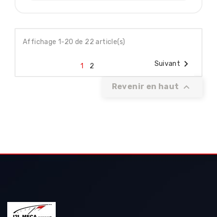
Affichage 1-20 de 22 article(s)

Suivant
1
2

Revenir en haut