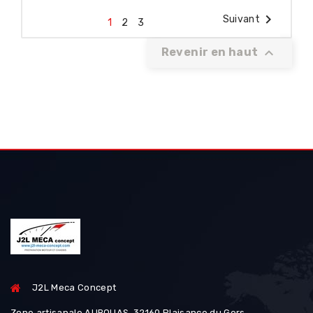

Suivant
1
2
3

Revenir en haut
J2L Meca Concept
Zone artisanale AUBOUAS, 32160 Plaisance du Gers