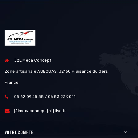
J2L Meca Concept
Zone artisanale AUBOUAS, 32160 Plaisance du Gers
France
05.62.09.45.38 / 06.83.23.90.11
j2lmecaconcept [at] live.fr
VOTRE COMPTE