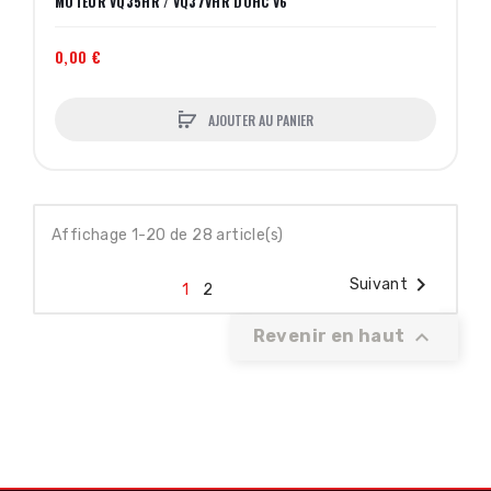
MOTEUR VQ35HR / VQ37VHR DOHC V6
0,00 €
AJOUTER AU PANIER
Affichage 1-20 de 28 article(s)

Suivant
1
2

Revenir en haut