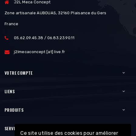
J2L Meca Concept
Zone artisanale AUBOUAS, 32160 Plaisance du Gers
France
05.62.09.45.38 / 06.83.23.90.11
j2lmecaconcept [at] live.fr
VOTRE COMPTE
LIENS
PRODUITS
SERVICES
Ce site utilise des cookies pour améliorer