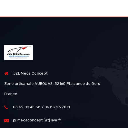
J2L Meca Concept
Zone artisanale AUBOUAS, 32160 Plaisance du Gers
France
05.62.09.45.38 / 06.83.23.90.11
j2lmecaconcept [at] live.fr