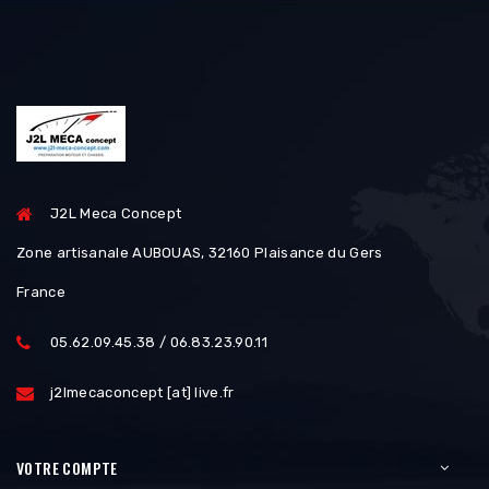
J2L Meca Concept
Zone artisanale AUBOUAS, 32160 Plaisance du Gers
France
05.62.09.45.38 / 06.83.23.90.11
j2lmecaconcept [at] live.fr
VOTRE COMPTE