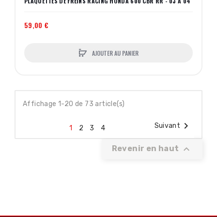
PLAQUETTES DE FREINS RACING HONDA 600 CBR RR - 03 A 04
59,00 €
AJOUTER AU PANIER
Affichage 1-20 de 73 article(s)

Suivant
1
2
3
4

Revenir en haut