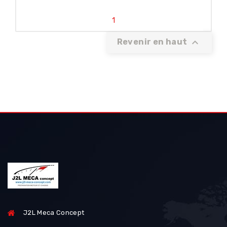
1

Revenir en haut
J2L Meca Concept