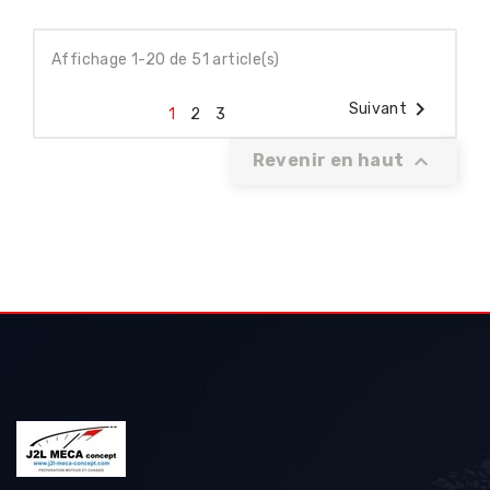
Affichage 1-20 de 51 article(s)

Suivant
1
2
3

Revenir en haut