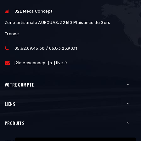
J2L Meca Concept
Zone artisanale AUBOUAS, 32160 Plaisance du Gers
France
05.62.09.45.38 / 06.83.23.90.11
j2lmecaconcept [at] live.fr
VOTRE COMPTE
LIENS
PRODUITS