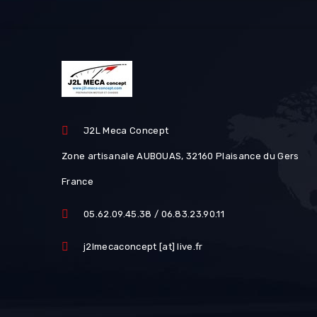
J2L Meca Concept
Zone artisanale AUBOUAS, 32160 Plaisance du Gers
France
05.62.09.45.38 / 06.83.23.90.11
j2lmecaconcept [at] live.fr