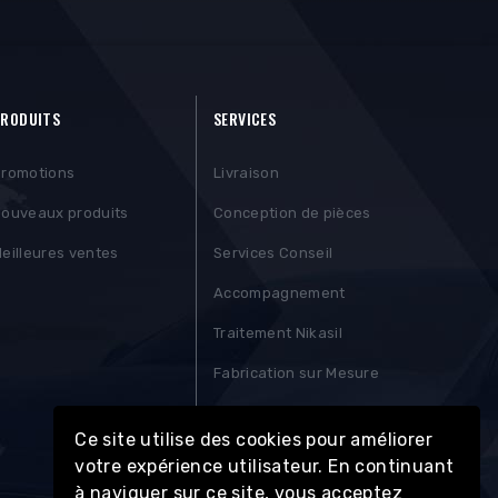
RODUITS
SERVICES
romotions
Livraison
ouveaux produits
Conception de pièces
eilleures ventes
Services Conseil
Accompagnement
Traitement Nikasil
Fabrication sur Mesure
Contactez-nous
Ce site utilise des cookies pour améliorer
votre expérience utilisateur. En continuant
à naviguer sur ce site, vous acceptez