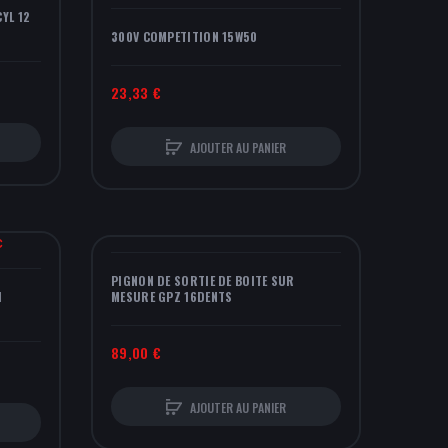
 15W50
PISTONS BMW 318 IS-SP M42B18 - ATMO
1 162,50 €
ER AU PANIER
AJOUTER AU PANIER
DE BOITE SUR
PISTONS FORGES SAXO 106 205 TU3M
TS
TU3J2 F2000 1400CC
1 142,10 €
1 215,00 €
-6%
ER AU PANIER
AJOUTER AU PANIER