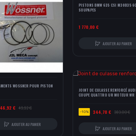
PISTONS BMW 635 CSI M30B35 6CYL 12
SOUPAPES
300V COMPETITION
1 770,00 €
23,33 €
AJOUTER AU PANIER
AJOUT
PIGNON DE SORTIE 
JOINT DE CULASSE RENFORCÉ AUDI
MESURE GPZ 16DEN
COUPE QUATTRO UR MOTEUR WR
89,00 €
344,70 €
383,00 €
-10%
AJOUT
AJOUTER AU PANIER