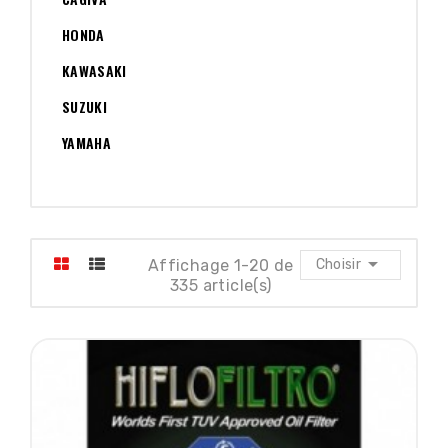
HONDA
KAWASAKI
SUZUKI
YAMAHA

Affichage 1-20 de
Choisir
335 article(s)