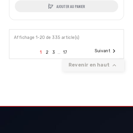
AJOUTER AU PANIER
Affichage 1-20 de 335 article(s)

Suivant
1
2
3
…
17

Revenir en haut