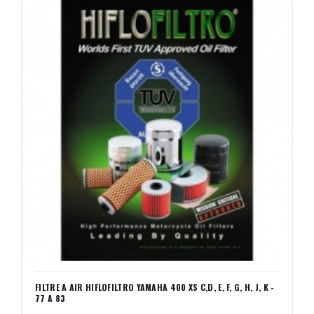
FILTRE A AIR HIFLOFILTRO YAMAHA 400 XS C,D, E, F, G, H, J, K -
77 A 83