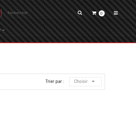
0
R

Trier par :
Choisir