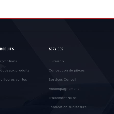
RODUITS
SERVICES
romotions
Livraison
ouveaux produits
Conception de pièces
eilleures ventes
Services Conseil
Accompagnement
Traitement Nikasil
Fabrication sur Mesure