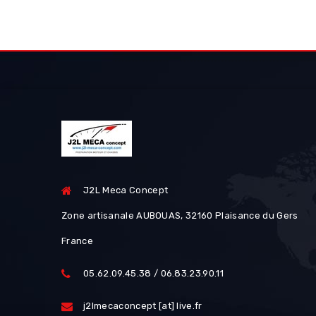
J2L Meca Concept
Zone artisanale AUBOUAS, 32160 Plaisance du Gers
France
05.62.09.45.38 / 06.83.23.90.11
j2lmecaconcept [at] live.fr