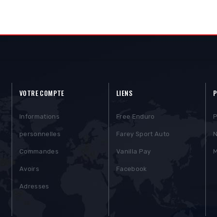
VOTRE COMPTE
LIENS
P
Informations
Free Enduro
P
personnelles
Farey Sport Auto
N
Commandes
Vanilla Pay
M
Avoirs
Facebook
Adresses