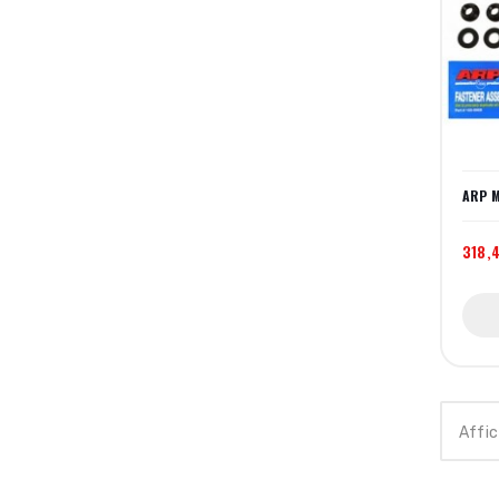
ARP M
318,
Affic