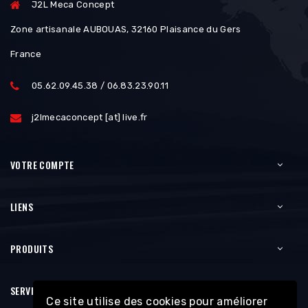
J2L Meca Concept
Zone artisanale AUBOUAS, 32160 Plaisance du Gers
France
05.62.09.45.38 / 06.83.23.90.11
j2lmecaconcept [at] live.fr
VOTRE COMPTE
LIENS
PRODUITS
SERVICES
Ce site utilise des cookies pour améliorer