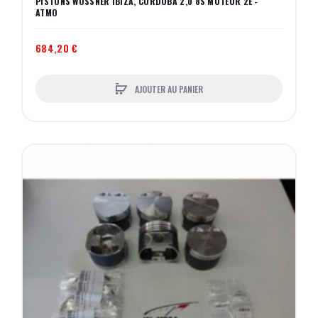
PISTONS WOSSNER IBIZA, CORDOBA 2,0 8S MOTEUR 2E -
ATMO
684,20 €
AJOUTER AU PANIER