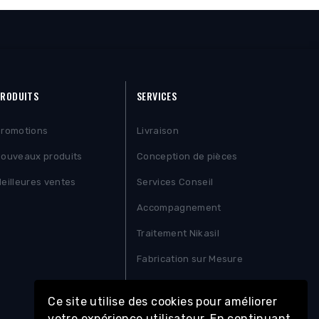
RODUITS
SERVICES
romotions
Livraison
ouveaux produits
Conception de pièces
eilleures ventes
Services Conseil
Accompagnement
Traitement Nikasil
Fabrication sur Mesure
Contactez-nous
Ce site utilise des cookies pour améliorer
votre expérience utilisateur. En continuant