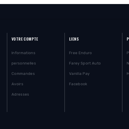
VOTRE COMPTE
LIENS
P
Informations
Free Enduro
P
personnelles
Farey Sport Auto
N
Commandes
Vanilla Pay
M
Avoirs
Facebook
Adresses