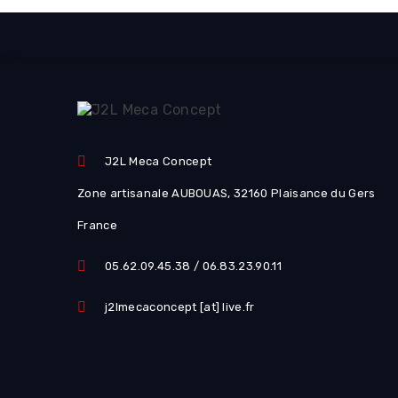
J2L Meca Concept
Zone artisanale AUBOUAS, 32160 Plaisance du Gers
France
05.62.09.45.38 / 06.83.23.90.11
j2lmecaconcept [at] live.fr