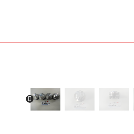
J2L Meca Concept
PIÈCES AUTO RACING
PIÈCES
