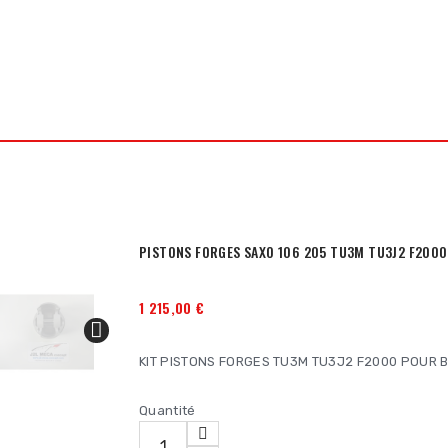
 MOTO ROUTE
PIÈCES MOTO OFFROAD
HUILES MOTUL
ATELIE
PISTONS FORGES SAXO 106 205 TU3M TU3J2 F200
1 215,00 €

KIT PISTONS FORGES TU3M TU3J2 F2000 POUR 
Quantité