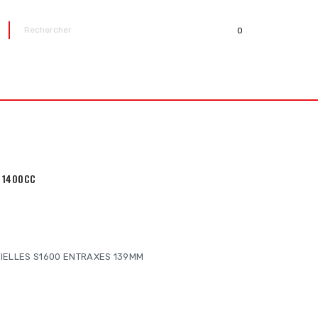
0
R
0 1400CC
BIELLES S1600 ENTRAXES 139MM