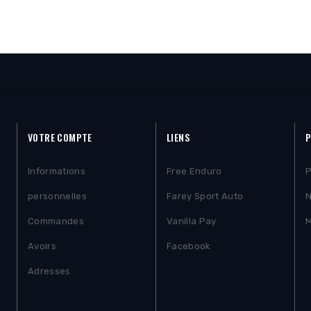
VOTRE COMPTE
LIENS
P
Informations
Free Enduro
P
personnelles
Farey Sport Auto
N
Commandes
Vanilla Pay
M
Avoirs
Facebook
Adresses