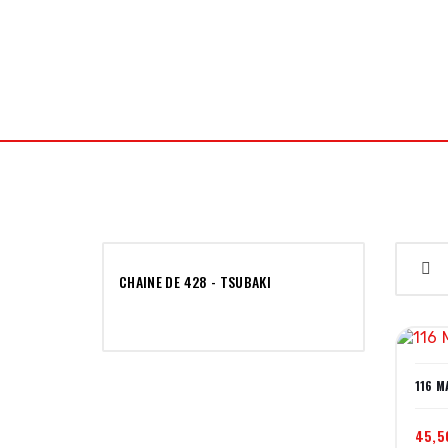
J2L Meca Concept
PIÈCES AUTO RACING
PIÈCES
CHAINE DE 428 - TSUBAKI
116 M
45,5