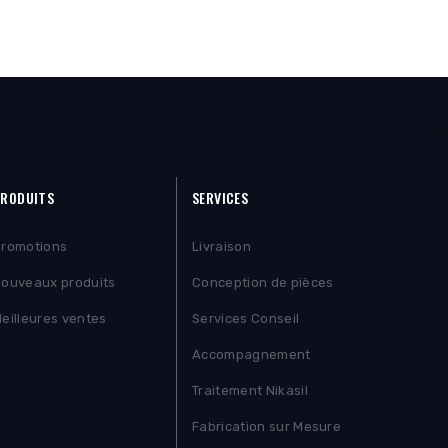
RODUITS
SERVICES
romotions
Livraison
ouveaux produits
Conception de pièces
eilleures ventes
Services Conseil
Accompagnement
Traitement Nikasil
Fabrication sur Mesure