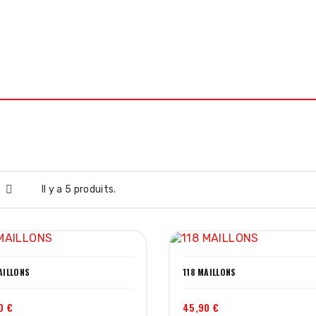
 MOTO ROUTE
PIÈCES MOTO OFFROAD
HUILES MOTUL
ATELIE
Il y a 5 produits.
AILLONS
118 MAILLONS
0 €
45,90 €