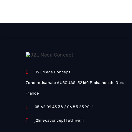
J2L Meca Concept
Zone artisanale AUBOUAS, 32160 Plaisance du Gers
France
05.62.09.45.38 / 06.83.23.90.11
j2lmecaconcept [at] live.fr