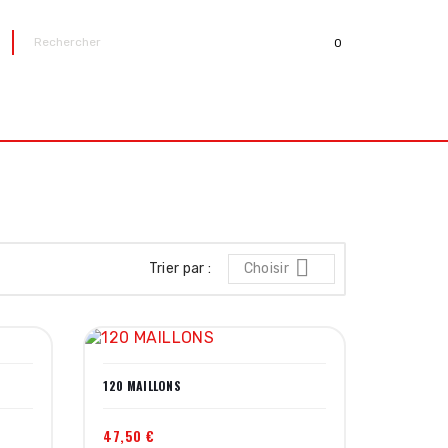
0
R

Trier par :
Choisir
120 MAILLONS
47,50 €